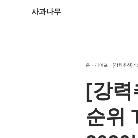
사과나무
콘
텐
츠
로
건
너
홈
»
라이프
»
[강력추천]기
뛰
기
[강력
순위 