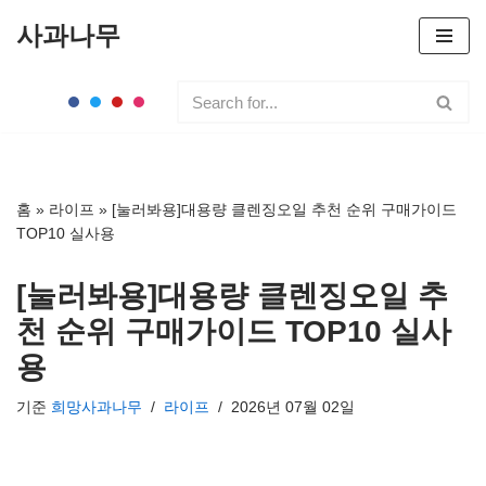
사과나무
콘
텐
츠
로
건
너
홈
»
라이프
»
[눌러봐용]대용량 클렌징오일 추천 순위 구매가이드
뛰
TOP10 실사용
기
[눌러봐용]대용량 클렌징오일 추
천 순위 구매가이드 TOP10 실사
용
기준
희망사과나무
라이프
2026년 07월 02일