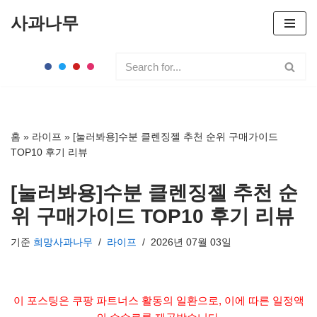
사과나무
콘
텐
츠
로
건
너
홈
»
라이프
»
[눌러봐용]수분 클렌징젤 추천 순위 구매가이드
뛰
TOP10 후기 리뷰
기
[눌러봐용]수분 클렌징젤 추천 순
위 구매가이드 TOP10 후기 리뷰
기준
희망사과나무
라이프
2026년 07월 03일
이 포스팅은 쿠팡 파트너스 활동의 일환으로, 이에 따른 일정액