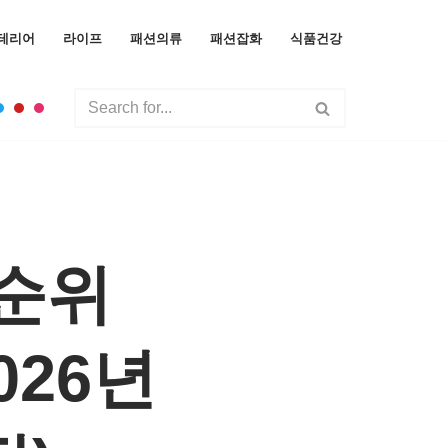
테리어
라이프
패션의류
패션잡화
식품건강
 순위
026년