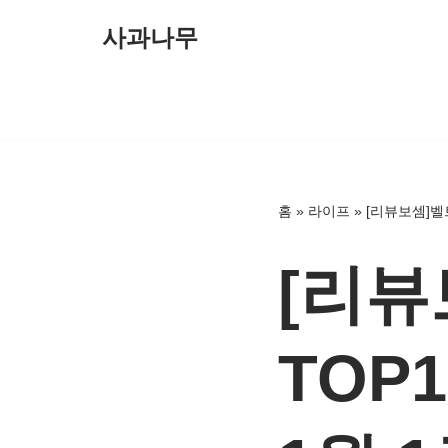
사과나무
콘
텐
츠
로
건
너
홈
»
라이프
»
[리뷰보셈]벨트
뛰
기
[리뷰
TOP