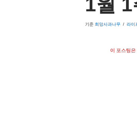
1월 
기준
희망사과나무
라이
이 포스팅은