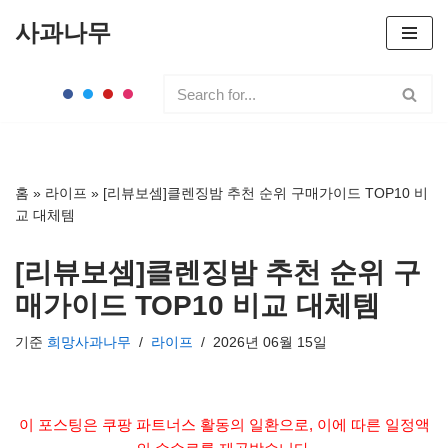
사과나무
콘
텐
츠
로
건
너
홈
»
라이프
»
[리뷰보셈]클렌징밤 추천 순위 구매가이드 TOP10 비
뛰
교 대체템
기
[리뷰보셈]클렌징밤 추천 순위 구
매가이드 TOP10 비교 대체템
기준
희망사과나무
라이프
2026년 06월 15일
이 포스팅은 쿠팡 파트너스 활동의 일환으로, 이에 따른 일정액