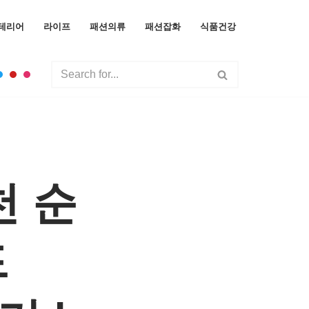
테리어
라이프
패션의류
패션잡화
식품건강
천 순
드