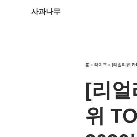
사과나무
콘
텐
츠
로
건
너
홈
»
라이프
»
[리얼리뷰]카페
뛰
기
[리얼
위 T