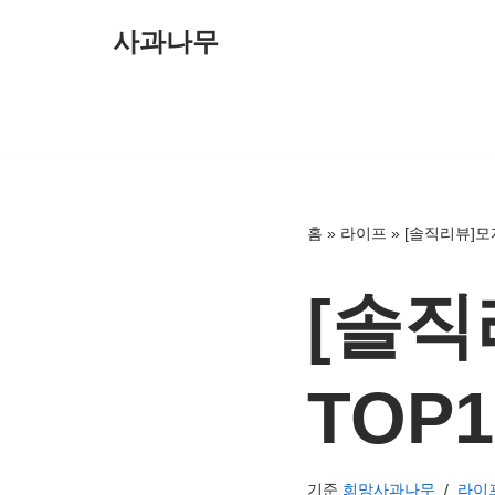
사과나무
콘
텐
츠
로
건
너
홈
»
라이프
»
[솔직리뷰]모
뛰
기
[솔직
TOP
기준
희망사과나무
라이