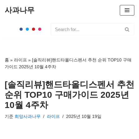
사과나무
콘
텐
츠
로
건
너
홈
»
라이프
»
[솔직리뷰]핸드타올디스펜서 추천 순위 TOP10 구매
뛰
가이드 2025년 10월 4주차
기
[솔직리뷰]핸드타올디스펜서 추천
순위 TOP10 구매가이드 2025년
10월 4주차
기준
희망사과나무
라이프
2025년 10월 19일