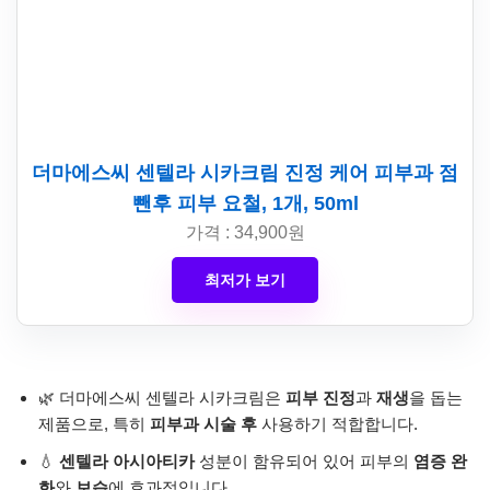
더마에스씨 센텔라 시카크림 진정 케어 피부과 점
뺀후 피부 요철, 1개, 50ml
가격 : 34,900원
최저가 보기
🌿 더마에스씨 센텔라 시카크림은
피부 진정
과
재생
을 돕는
제품으로, 특히
피부과 시술 후
사용하기 적합합니다.
💧
센텔라 아시아티카
성분이 함유되어 있어 피부의
염증 완
화
와
보습
에 효과적입니다.