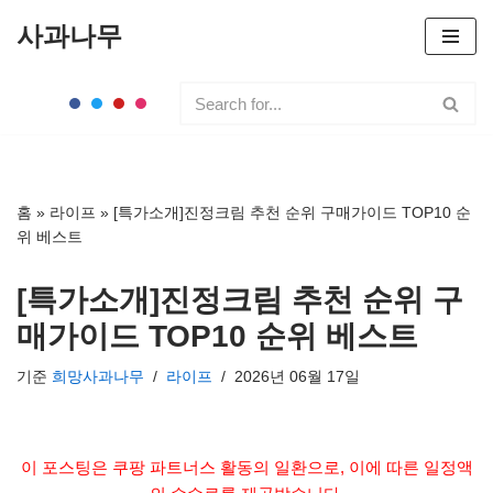
사과나무
콘
텐
츠
로
건
너
홈
»
라이프
»
[특가소개]진정크림 추천 순위 구매가이드 TOP10 순
뛰
위 베스트
기
[특가소개]진정크림 추천 순위 구
매가이드 TOP10 순위 베스트
기준
희망사과나무
라이프
2026년 06월 17일
이 포스팅은 쿠팡 파트너스 활동의 일환으로, 이에 따른 일정액