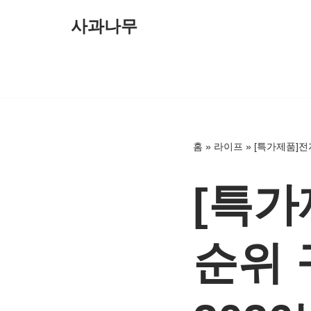
사과나무
콘
텐
츠
로
건
너
홈
»
라이프
»
[특가제품]전
뛰
기
[특가
순위 