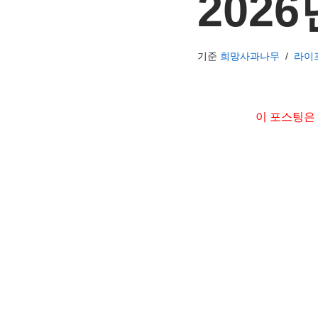
202
기준
희망사과나무
라이
이 포스팅은