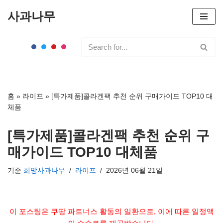
사과나무
콘
텐
츠
로
건
너
홈
»
라이프
»
[특가제품]콜라겐팩 추천 순위 구매가이드 TOP10 대
뛰
체품
기
[특가제품]콜라겐팩 추천 순위 구
매가이드 TOP10 대체품
기준
희망사과나무
라이프
2026년 06월 21일
이 포스팅은 쿠팡 파트너스 활동의 일환으로, 이에 따른 일정액