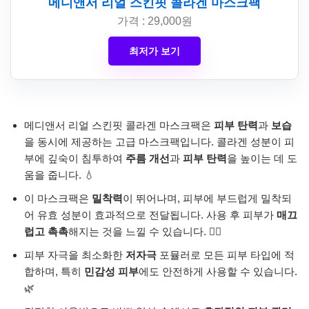
메디앤서 리얼 스킨핏 콜라겐 마스크팩
가격 : 29,000원
최저가 보기
메디앤서 리얼 스킨핏 콜라겐 마스크팩은
피부 탄력
과
보습
을 동시에 제공하는 고급 마스크팩입니다. 콜라겐 성분이 피
부에 깊숙이 침투하여
주름 개선
과
피부 탄력
을 높이는 데 도
움을 줍니다. 💧
이 마스크팩은
밀착력
이 뛰어나며, 피부에 부드럽게 밀착되
어 유효 성분이 효과적으로 전달됩니다. 사용 후 피부가
매끄
럽고 촉촉
해지는 것을 느낄 수 있습니다. 🧖‍♀️
피부 자극을 최소화한
저자극
포뮬러로 모든 피부 타입에 적
합하며, 특히
민감성 피부
에도 안전하게 사용할 수 있습니다.
🌿