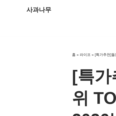
사과나무
콘
텐
츠
로
건
너
홈
»
라이프
»
[특가추천]돌돌
뛰
기
[특가
위 T