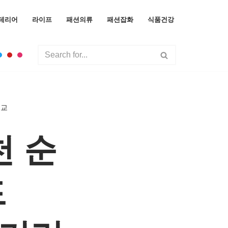
테리어
라이프
패션의류
패션잡화
식품건강
비교
천 순
드