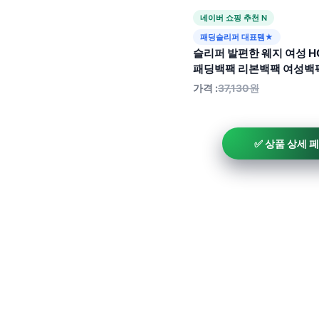
네이버 쇼핑 추천 N
패딩슬리퍼 대표템★
슬리퍼 발편한 웨지 여성 H
패딩백팩 리본백팩 여성백
가격 :
37,130원
✅ 상품 상세 