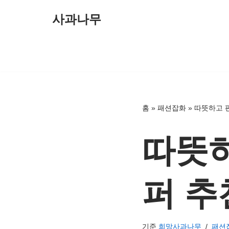
사과나무
콘
텐
츠
로
건
너
홈
»
패션잡화
»
따뜻하고 
뛰
기
따뜻
퍼 추
기준
희망사과나무
패션