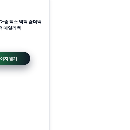
C-중 엑스 백팩 숄더백
팩 데일리백
페이지 열기