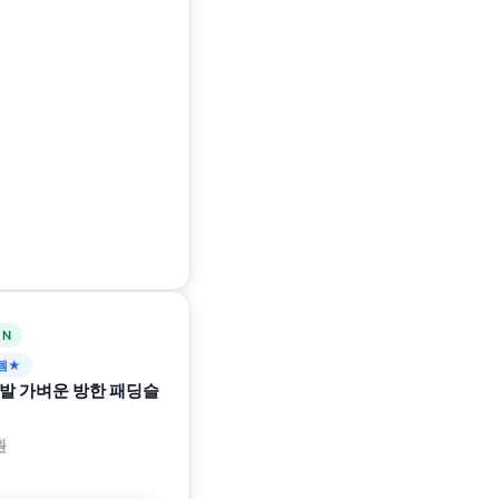
 N
템★
발 가벼운 방한 패딩슬
원