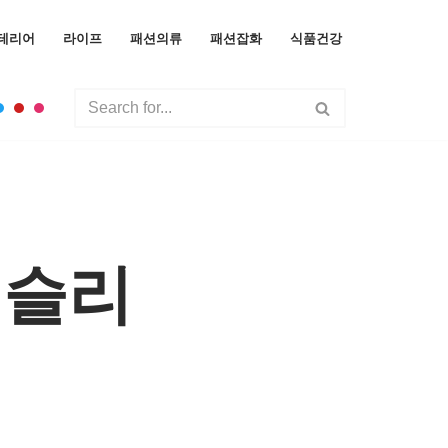
테리어
라이프
패션의류
패션잡화
식품건강
딩슬리