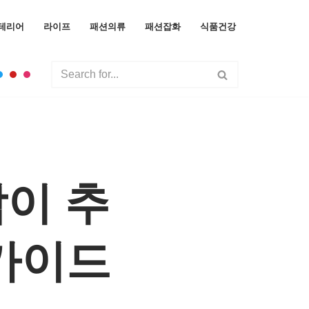
테리어
라이프
패션의류
패션잡화
식품건강
이 추
매가이드