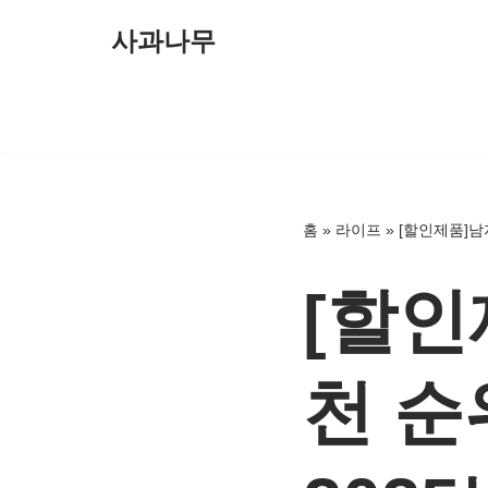
사과나무
콘
텐
츠
로
건
너
홈
»
라이프
»
[할인제품]남
뛰
기
[할인
천 순