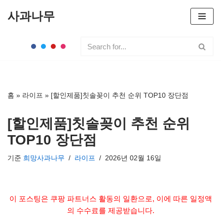
사과나무
콘
텐
츠
로
건
너
홈
»
라이프
»
[할인제품]칫솔꽂이 추천 순위 TOP10 장단점
뛰
기
[할인제품]칫솔꽂이 추천 순위
TOP10 장단점
기준
희망사과나무
라이프
2026년 02월 16일
이 포스팅은 쿠팡 파트너스 활동의 일환으로, 이에 따른 일정액
의 수수료를 제공받습니다.