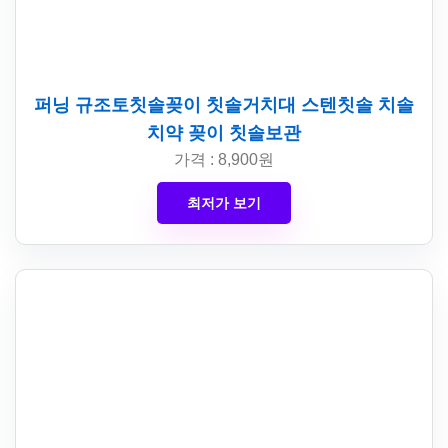
퍼닝 규조토칫솔꽂이 칫솔거치대 스텐칫솔 치솔
치약 꽂이 칫솔보관
가격 : 8,900원
최저가 보기