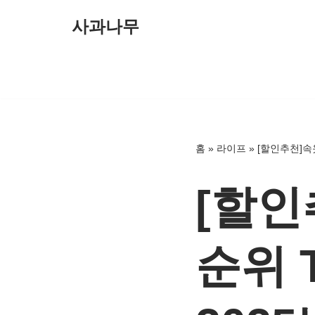
사과나무
콘
텐
츠
로
건
너
홈
»
라이프
»
[할인추천]속
뛰
기
[할인
순위 