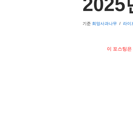
202
기준
희망사과나무
라이
이 포스팅은