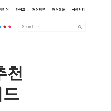
테리어
라이프
패션의류
패션잡화
식품건강
추천
이드