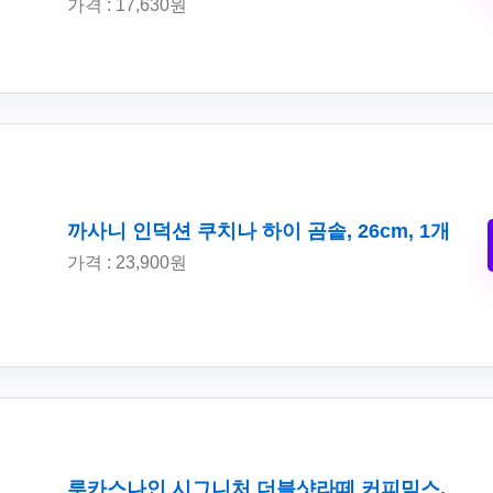
가격 : 17,630원
까사니 인덕션 쿠치나 하이 곰솥, 26cm, 1개
가격 : 23,900원
루카스나인 시그니처 더블샷라떼 커피믹스,