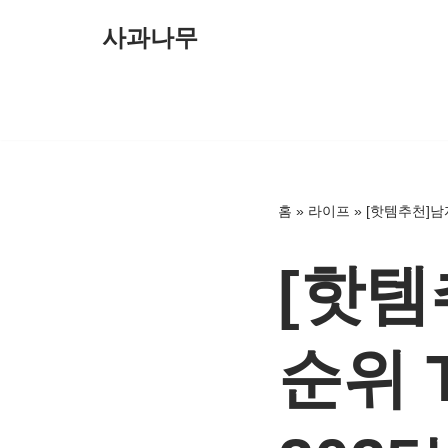
사과나무
콘
텐
츠
로
건
너
홈
»
라이프
»
[핫템추천]남자
뛰
기
[핫템
순위 