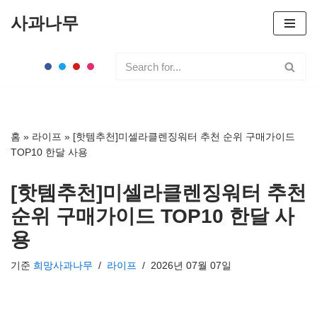
사과나무
콘
텐
츠
로
건
너
홈
»
라이프
»
[핫템추천]미셀라클렌징워터 추천 순위 구매가이드
뛰
TOP10 한달 사용
기
[핫템추천]미셀라클렌징워터 추천
순위 구매가이드 TOP10 한달 사
용
기준
희망사과나무
라이프
2026년 07월 07일