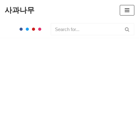
사과나무
콘
텐
츠
로
건
너
뛰
기