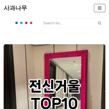
사과나무
콘
텐
츠
로
건
너
뛰
기