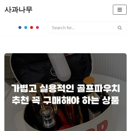
사과나무
콘
텐
츠
로
건
너
뛰
기