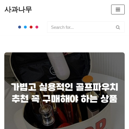
사과나무
콘
텐
츠
로
건
너
뛰
기