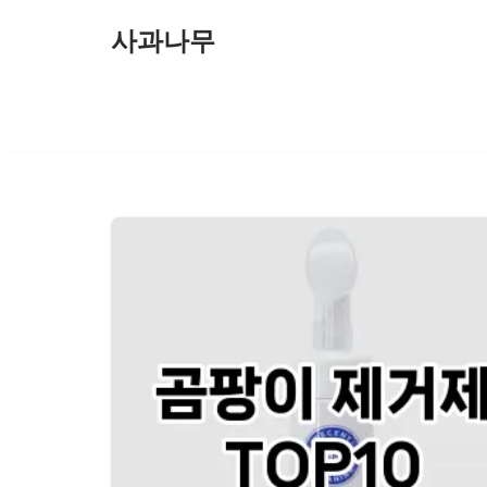
사과나무
콘
텐
츠
로
건
너
뛰
기