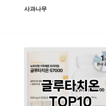
사과나무
콘
텐
츠
로
건
너
뛰
기