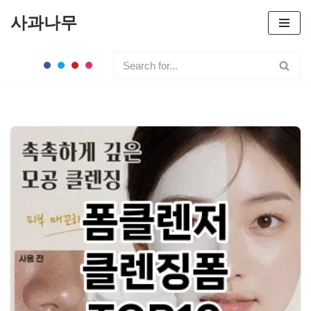
사과나무
콘
텐
츠
로
건
너
뛰
기