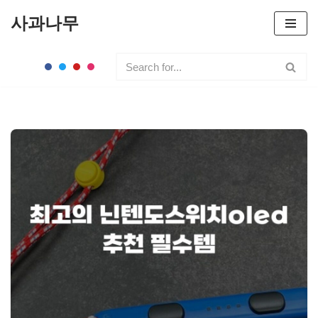
사과나무
콘
텐
츠
로
건
너
뛰
기