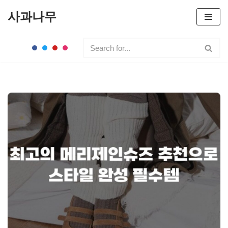
사과나무
콘
텐
츠
로
건
너
뛰
기