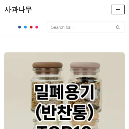
사과나무
콘
텐
츠
로
건
너
뛰
기