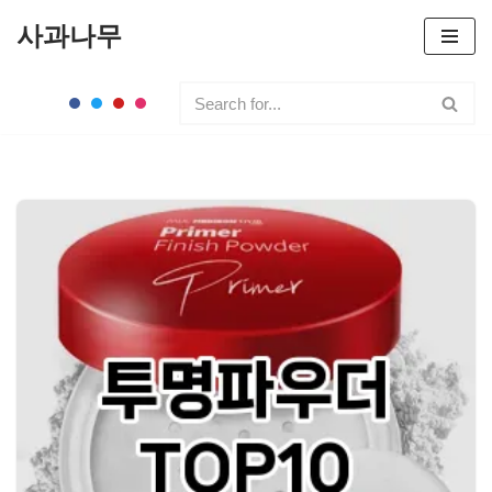
사과나무
콘
텐
츠
로
건
너
뛰
기