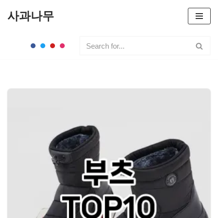
사과나무
콘
텐
츠
로
건
너
뛰
기