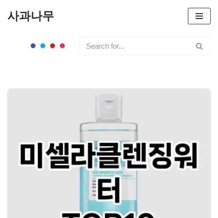
사과나무
콘
텐
츠
로
건
너
뛰
기