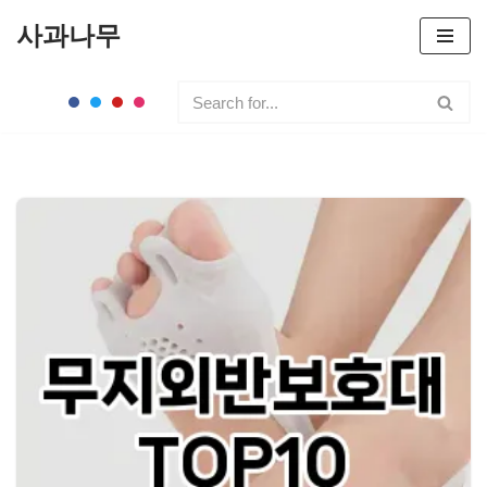
사과나무
콘
텐
츠
로
건
너
뛰
기