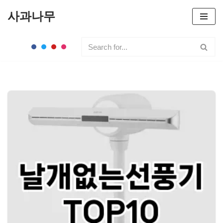
사과나무
콘
텐
츠
로
건
너
뛰
기