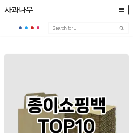
사과나무
콘
텐
츠
로
건
너
뛰
기