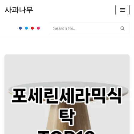
사과나무
콘
텐
츠
로
건
너
뛰
기