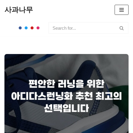
사과나무
콘
텐
츠
로
건
너
뛰
기