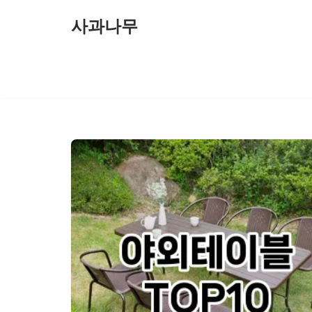
사과나무
콘
텐
츠
로
건
너
뛰
기