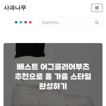
사과나무
콘
텐
츠
로
건
너
뛰
기