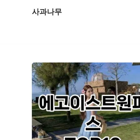
사과나무
콘
텐
츠
로
건
너
뛰
기