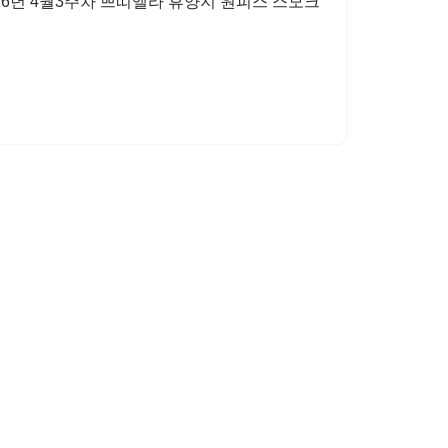
26년 4월3주차 쁘띠엘라 휴양지 원피스 스모크