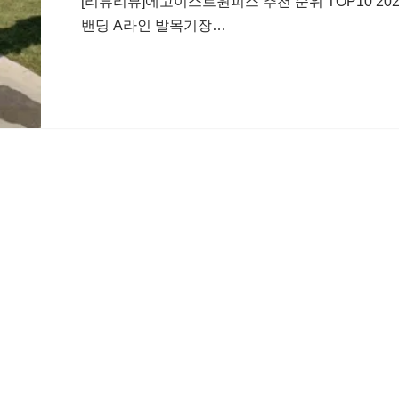
[리뷰리뷰]에고이스트원피스 추천 순위 TOP10 20
밴딩 A라인 발목기장…