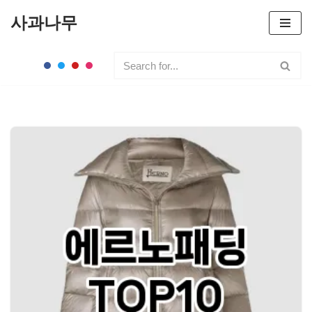
사과나무
콘
텐
츠
로
건
너
뛰
기