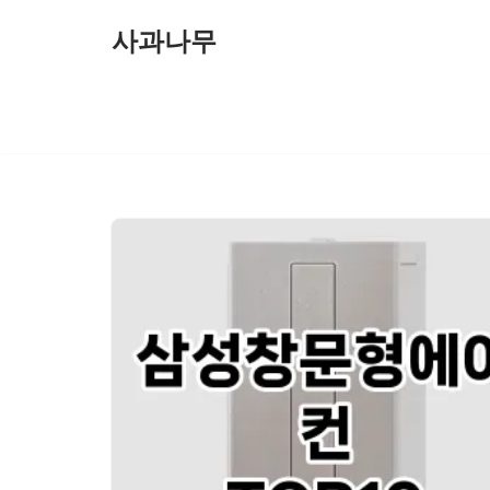
사과나무
콘
텐
츠
로
건
너
뛰
기