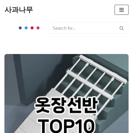
사과나무
콘
텐
츠
로
건
너
뛰
기