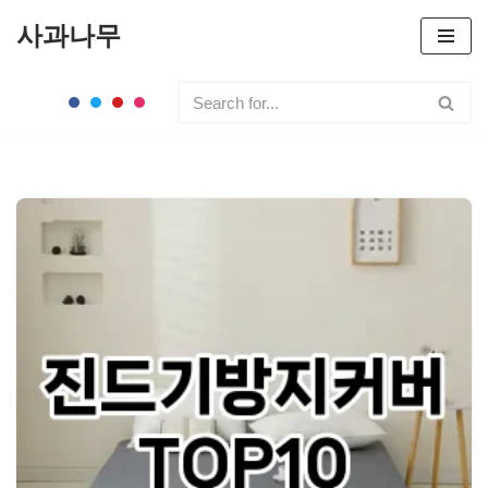
사과나무
콘
텐
츠
로
건
너
뛰
기