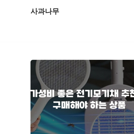
사과나무
콘
텐
츠
로
건
너
뛰
기