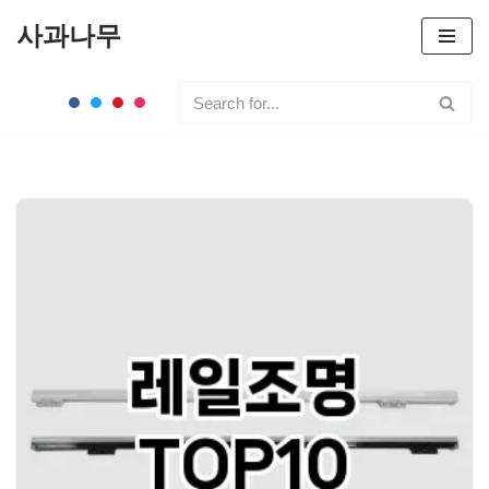
사과나무
콘
텐
츠
로
건
너
뛰
기