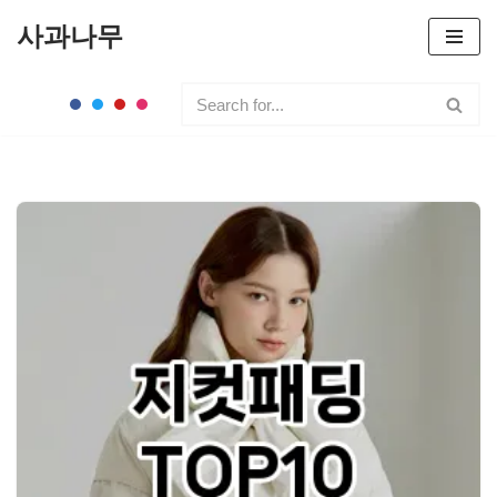
사과나무
콘
텐
츠
로
건
너
뛰
기