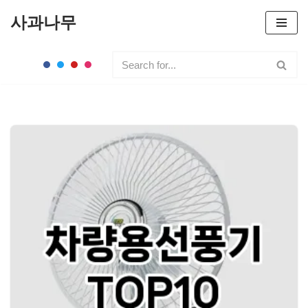
사과나무
콘
텐
츠
로
건
너
뛰
기