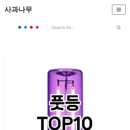
사과나무
콘
텐
츠
로
건
너
뛰
기