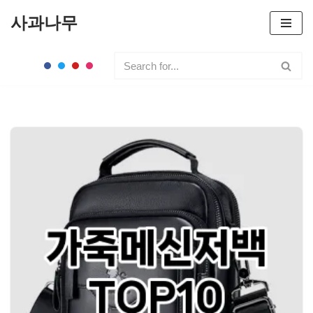
사과나무
콘
텐
츠
로
건
너
뛰
기