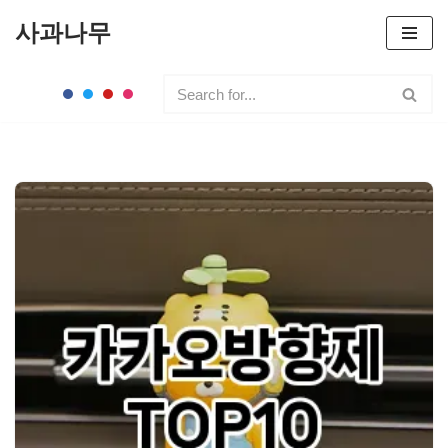
사과나무
콘
텐
츠
로
건
너
뛰
기